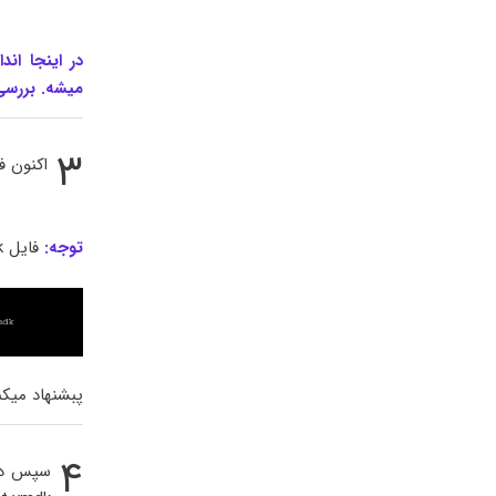
میشه. بررسی اندازه این
۳
اکنون فایل .vmdk موجود را با تا
توجه:
فایل xxx.vmdk را حذف کنید. هرگز xxx-flat.vmdk را حذف نکنید.
پبشنهاد میکنیم این مرحله را ب
۴