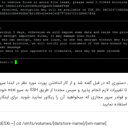
دستوری که در قبل گفته شد و از کار انداختن پورت مورد نظر در ابتدا سرو
استارت کنید تا تغییرات لا
و فولدر سرور مجازی که میخواهید آن را ریکاور نمایید شوید. برای اینکارز 
ستفاده نمایید :
@ESXi:~]
cd /vmfs/volumes/[datstore-name]/[vm-name]