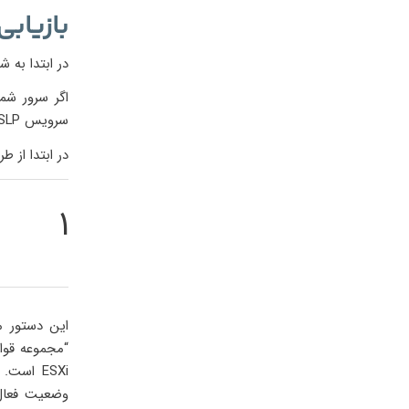
بازیابی س
در ابتدا به 
اگر سرور شم
سرویس SLP در زیر هود کار می کند، بنابراین بهتر است فعلاً آن را به روش زیر غیرفعال کنید.
در ابتدا از طریق SSH به سرور Esxi خود متصل شوید و دستورات زی
۱