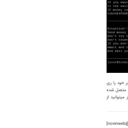
ر خود را ری
زم انجام پذیرد و سپس مجددا از طریق SSH به سرو esxi خود متصل شده
میتوانید از
[novinweb