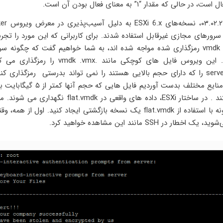
در حالی که مقدار “۱” به معنای فعال بودن آن است.
از تاریخ .۲۰۲۳
و سرورهای مجازی غیرقابل استفاده شدند. برای کاربرانی که این مورد را تجربه
با فایل های vmdk رمزگذاری شده مواجه شده اند، به شما خواهیم گفت که چگونه 
بازیابی کنید. این ویروس فایل های کوچکی مانند . .vmx
server-flat.vmdk را که دارای حجم بالایی هستند را نمی تواند بدرستی رمزگذاری ک
اطلاعاتی که منایع مختلف بدست آوردیم فایل های
در خطر هستند . در ساختار ESXi، داده های واقعی در lat.vmdk
گویم که چگونه با استفاده از flat.vmdk یک نسخه بازگشتی ایجاد کنید. اول از ه