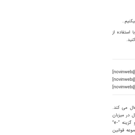
یکنیم…
استفاده از
[novinweb@
[novinweb@
[novinweb@
وال را برای سرویس “CIMSLP” در میزبان ESXi غیرفعال می کند.
 فایروال در میزبان
ESXi است. گزینه “-r” نام مجموعه قوانین فایروال را برای تغییر مشخص می کند و گزینه “-e”
معنی است که مجموعه قوانین