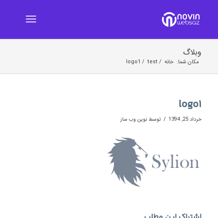
وبلاگ
مکان شما:
خانه
/
test
/
logo1
logo1
/
خرداد 25, 1394
توسط
نوین وب ساز
اشتراک این مطلب