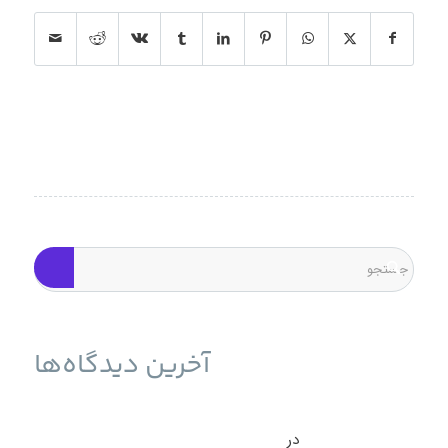
آخرین دیدگاه‌ها
حمله به سرورهای ESXi برای انتشار باج‌افزار و راه حل آن -
نوین وب ساز
در
بازیابی سرور ESXI بعد از حمله باج افزار