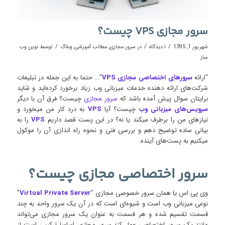
سرور مجازی VPS چیست؟
/
/
/
شهریور 1, 1395
۱ دیدگاه
در
سرور مجازی
,
مطالب آموزشی
,
وبلاگ
توسط
نوین وب
ساز
“ارائه
سرورهای اختصاصی مجازی
VPS
”… حتما به این جمله در تبلیغات
شرکت‌های ارائه دهنده خدمات میزبانی وب زیاد برخورد کرده‌اید و شاید
برایتان سوال پیش آمده باشد که
سرور مجازی
چیست؟ فرق آن با دیگر
سرویس‌های میزبانی وب
چیست؟ آیا
VPS
به درد کار من میخورد و
نیازهای من را برطرف میکند یا نه؟ در این پست قصد داریم
VPS
را به
بیانی ساده توضیح دهم و بررسی فنی و نحوه راه اندازی آن را موکول
میکنیم به پست‌های آینده.
سرور اختصاصی مجازی چیست؟
وی پی اس یا همان سرور خصوصی مجازی “
Virtual Private Server
”
نوعی میزبانی وب است و شیوه‌ای است که در آن یک سرور واحد به چند
قسمت تقسیم شده و هر قسمت به عنوان یک سرور مجازی می‌تواند
مانند یک سرور اختصاصی عمل کند.سرور مجازی اساسا ترکیبی است از