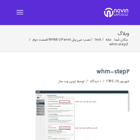
وبلاگ
مکان شما:
خانه
/
test
/
نصب سی پنل WHM/cPanel قسمت دوم
/
whm-step2
whm-step2
/
/
شهریور 16, 1395
۰ دیدگاه
توسط
نوین وب ساز