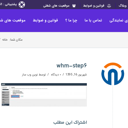
پشتیبانی : 33265361-013 الی 62
وبلاگ
قوانین و ضوابط
موقعیت های شغلی
ی نمایندگی
تماس با ما
چرا ما ؟
قوانین و ضوابط
موقعیت های شغ
مکان شما:
خانه
/
whm-step6
/
/
شهریور 16, 1395
۰ دیدگاه
توسط
نوین وب ساز
اشتراک این مطلب