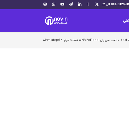
لی
test
/
نصب سی پنل WHM/cPanel قسمت دوم
/
whm-step6