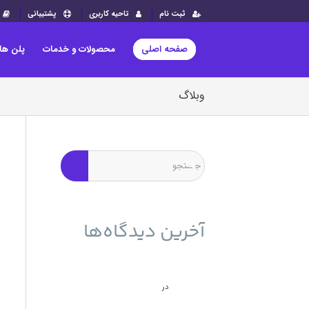
ثبت نام
تاحیه کاربری
پشتیبانی
صفحه اصلی
محصولات و خدمات
پلن ها
وبلاگ
آخرین دیدگاه‌ها
حمله به سرورهای ESXi برای
انتشار باج‌افزار و راه حل آن - نوین
وب ساز
بازیابی سرور ESXI بعد
در
از حمله باج افزار