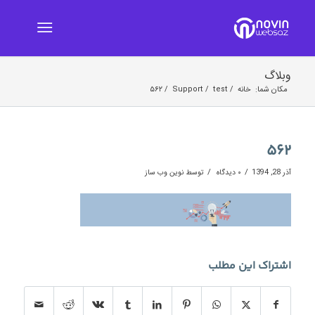
وبلاگ
مکان شما:
خانه
/
test
/
Support
/
۵۶۲
۵۶۲
/
/
آذر 28, 1394
۰ دیدگاه
توسط
نوین وب ساز
اشتراک این مطلب