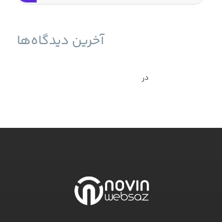
آخرین دیدگاه‌ها
حمله به سرورهای ESXi برای انتشار باج‌افزار و راه حل آن -
نوین وب ساز
در
بازیابی سرور ESXI بعد از حمله باج افزار