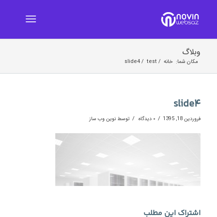
وبلاگ
مکان شما:
خانه
/
test
/
slide4
slide4
/
/
فروردین 18, 1395
۰ دیدگاه
توسط
نوین وب ساز
اشتراک این مطلب