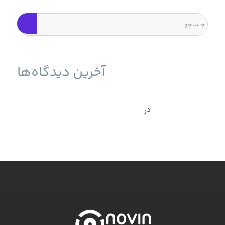
آخرین دیدگاه‌ها
حمله به سرورهای ESXi برای انتشار باج‌افزار و راه حل آن -
نوین وب ساز
در
بازیابی سرور ESXI بعد از حمله باج افزار