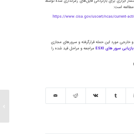
تحده در تاریخ ۱۸ بهمن ۱۴۰۱ اقدام به انتشار ابزاری برای بازگردانی فایل‌های رمزگذاری شده توسط
https://www.cisa.gov/uscert/ncas/current-act
های داخلی و خارجی مورد این حمله قرارگرفته و سرورهای مجازی
بازیابی سرور های ESXI
مراجعه و مراحل قید شده را
الکسا (Alexa) چیست