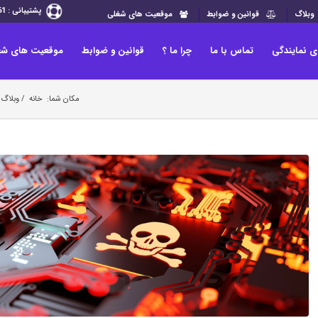
پشتیبانی : 33265361-013 الی 62
وبلاگ
قوانین و ضوابط
موقعیت های شغلی
ی نمایندگی
تماس با ما
چرا ما ؟
قوانین و ضوابط
موقعیت های شغ
مکان شما:
خانه
/
وبلاگ