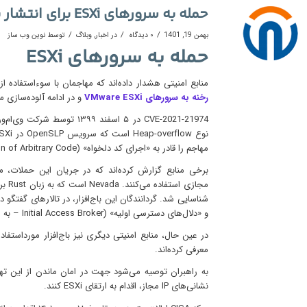
حمله به سرورهای ESXi برای انتشار باج‌افزار و راه حل آن
/
/
/
بهمن 19, 1401
۰ دیدگاه
در
اخبار
,
وبلاگ
توسط
نوین وب ساز
حمله به سرورهای ESXi
منابع امنیتی هشدار داده‌اند که مهاجمان با سوءاستفاده از ضعف امنیتی CVE-2021-21974،
رخنه به سرورهای VMware ESXi
و در ادامه آلوده‌سازی م
مهاجم را قادر به «اجرای کد دلخواه» (Execution of Arbitrary Code) می‌کند.
مجاز
شناسایی شد. گردانندگان این باج‌افزار، در تالارهای گفتگو 
و «دلال‌های دسترسی اولیه» (Initial Access Broker – به اختصار IAB) دعوت به همکاری می‌کنند.
در عین حال، منابع امنیتی دیگری نیز باج‌افزار مورداستفاده 
معرفی کرده‌اند.
نشانی‌های IP مجاز، اقدام به ارتقای ESXi کنند.