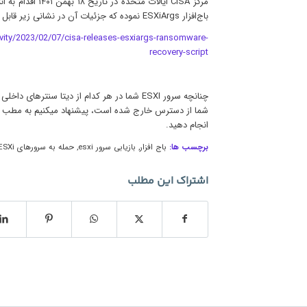
مرکز CISA ایالات م
باج‌افزار ESXiArgs نموده که جزئیات آن در نشانی زیر قابل مطالعه است:
ivity/2023/02/07/cisa-releases-esxiargs-ransomware-
recovery-script
چنانچه سرور ESXI شما در هر کدام از دیتا سنتر
شما از دسترس خارج شده است، پیشنهاد میکنیم به مطب
انجام دهید.
برچسب ها:
باج افزار
,
بازیابی سرور esxi
,
حمله به سرورهای ESXi
اشتراک این مطلب