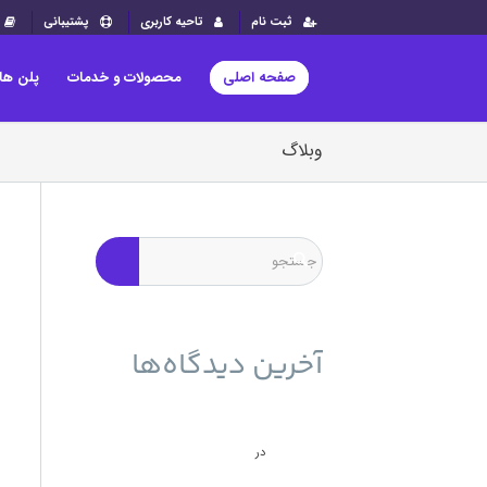
ثبت نام
تاحیه کاربری
پشتیبانی
صفحه اصلی
محصولات و خدمات
پلن ها
وبلاگ
آخرین دیدگاه‌ها
حمله به سرورهای ESXi برای
انتشار باج‌افزار و راه حل آن - نوین
وب ساز
بازیابی سرور ESXI بعد
در
از حمله باج افزار