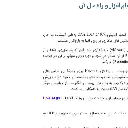
 به‌طور گسترده در حال
اشین‌های مجازی بر روی آنها به باج‌افزار هستند.
CVE-2021-21974 در ۵ اسفند ۱۳۹۹ توسط شرکت وی‌ام‌ور (VMware) راه اندازی شد. این آسیب‌پذیری، ضعفی از
نوع Heap-overflow است که سرویس OpenSLP در ESXi از آن متأثر می‌شود و بهره‌جویی موفق از آن در نهایت
برخی منابع گزارش کرده‌اند که در جریان این حملات، مهاجمان از باج‌افزار Nevada برای رمزگذاری ماشین‌های
ی استفاده می‌کنند. Nevada است که به زبان Rust برنامه‌نویسی شده و نخستین نسخه آن حدود دو ماه پیش
در دارک‌وب به زبان‌های روسی و انگلیسی از مهاجمان دیگر
مهاجمان این حملات به سرورهای ESXi را
ESXiArgs
به راهبران توصیه می‌شود جهت در امان ماندن از این تهدیدات ضمن محدودسازی دسترسی به سرویس SLP به